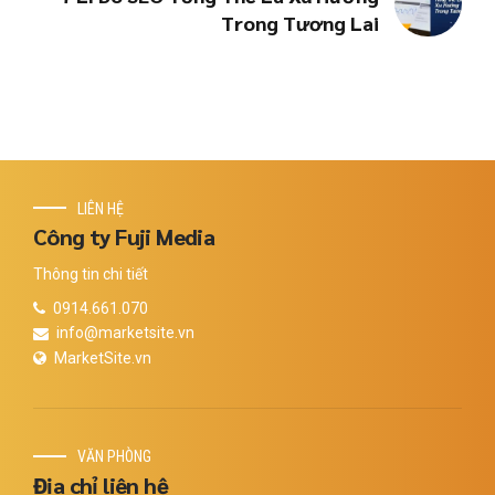
Trong Tương Lai
LIÊN HỆ
Công ty Fuji Media
Thông tin chi tiết
0914.661.070
info@marketsite.vn
MarketSite.vn
VĂN PHÒNG
Địa chỉ liên hệ