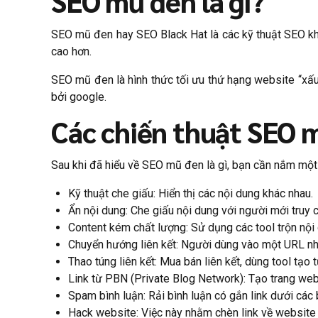
SEO mũ đen là gì?
SEO mũ đen hay SEO Black Hat là các kỹ thuật SEO kh
cao hơn.
SEO mũ đen là hình thức tối ưu thứ hạng website “xấu
bởi google.
Các chiến thuật SEO 
Sau khi đã hiểu về SEO mũ đen là gì, bạn cần nắm mộ
Kỹ thuật che giấu: Hiển thị các nội dung khác nhau.
Ẩn nội dung: Che giấu nội dung với người mới truy c
Content kém chất lượng: Sử dụng các tool trộn nội 
Chuyển hướng liên kết: Người dùng vào một URL n
Thao túng liên kết: Mua bán liên kết, dùng tool tạo 
Link từ PBN (Private Blog Network): Tạo trang web
Spam bình luận: Rải bình luận có gắn link dưới các
Hack website: Việc này nhằm chèn link về website 