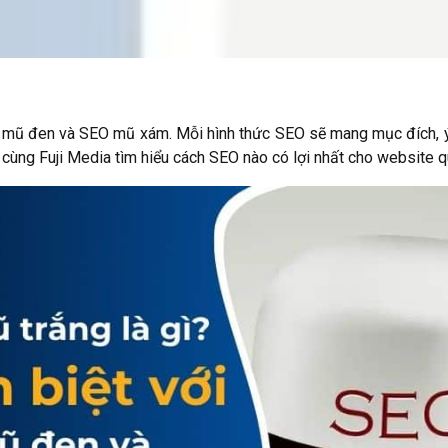
O mũ đen và SEO mũ xám. Mỗi hình thức SEO sẽ mang mục đích, ý
ùng Fuji Media tìm hiểu cách SEO nào có lợi nhất cho website qu