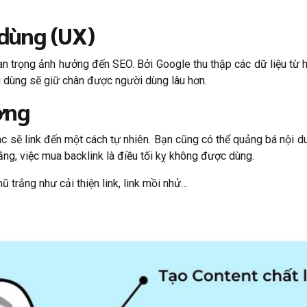
 dùng (UX)
uan trọng ảnh hưởng đến SEO. Bởi Google thu thập các dữ liệu từ 
ời dùng sẽ giữ chân được người dùng lâu hơn.
ợng
ác sẽ link đến một cách tự nhiên. Bạn cũng có thể quảng bá nội d
ắng, việc mua backlink là điều tối kỵ không được dùng.
ũ trắng như cải thiện link, link mồi nhử…