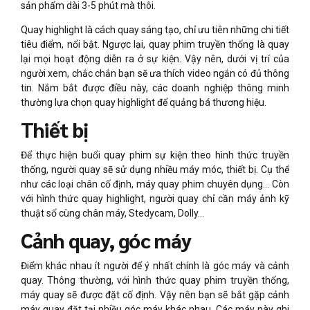
sản phẩm dài 3-5 phút mà thôi.
Quay highlight là cách quay sáng tạo, chỉ ưu tiên những chi tiết
tiêu điểm, nổi bật. Ngược lại, quay phim truyền thống là quay
lại mọi hoạt động diễn ra ở sự kiện. Vậy nên, dưới vị trí của
người xem, chắc chắn bạn sẽ ưa thích video ngắn có đủ thông
tin. Nắm bắt được điều này, các doanh nghiệp thông minh
thường lựa chọn quay highlight để quảng bá thương hiệu.
Thiết bị
Để thực hiện buổi quay phim sự kiện theo hình thức truyền
thống, người quay sẽ sử dụng nhiều máy móc, thiết bị. Cụ thể
như các loại chân cố định, máy quay phim chuyên dụng… Còn
với hình thức quay highlight, người quay chỉ cần máy ảnh kỹ
thuật số cùng chân máy, Stedycam, Dolly…
Cảnh quay, góc máy
Điểm khác nhau ít người để ý nhất chính là góc máy và cảnh
quay. Thông thường, với hình thức quay phim truyền thống,
máy quay sẽ được đặt cố định. Vậy nên bạn sẽ bắt gặp cảnh
máy quay đặt tại nhiều góc máy khác nhau. Các máy này ghi