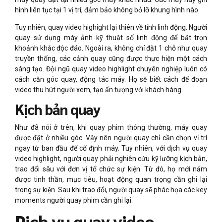
hình liên tục tại 1 vị trí, đảm bảo không bỏ lỡ khung hình nào.
Tuy nhiên, quay video highight lại thiên về tính linh động. Người
quay sử dụng máy ảnh kỹ thuật số linh động để bắt trọn
khoảnh khắc độc đáo. Ngoài ra, không chỉ đặt 1 chỗ như quay
truyền thống, các cảnh quay cũng được thực hiện một cách
sáng tạo. Đội ngũ quay video highlight chuyên nghiệp luôn có
cách căn góc quay, động tác máy. Họ sẽ biết cách để đoạn
video thu hút người xem, tạo ấn tượng với khách hàng.
Kịch bản quay
Như đã nói ở trên, khi quay phim thông thường, máy quay
được đặt ở nhiều góc. Vậy nên người quay chỉ cần chọn vị trí
ngay từ ban đầu để cố định máy. Tuy nhiên, với dịch vụ quay
video highlight, người quay phải nghiên cứu kỹ lưỡng kịch bản,
trao đổi sâu với đơn vị tổ chức sự kiện. Từ đó, họ mới nắm
được tinh thần, mục tiêu, hoạt động quan trọng cần ghi lại
trong sự kiện. Sau khi trao đổi, người quay sẽ phác họa các key
moments người quay phim cần ghi lại.
Dịch vụ quay video