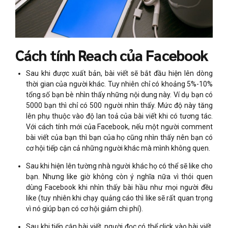
Cách tính Reach của Facebook
Sau khi được xuất bản, bài viết sẽ bắt đầu hiện lên dòng
thời gian của người khác. Tuy nhiên chỉ có khoảng 5%-10%
tổng số bạn bè nhìn thấy những nội dung này. Ví dụ bạn có
5000 bạn thì chỉ có 500 người nhìn thấy. Mức độ này tăng
lên phụ thuộc vào độ lan toả của bài viết khi có tương tác.
Với cách tính mới của Facebook, nếu một người comment
bài viết của bạn thì bạn của họ cũng nhìn thấy nên bạn có
cơ hội tiếp cận cả những người khác mà mình không quen.
Sau khi hiện lên tường nhà người khác họ có thể sẽ like cho
bạn. Nhưng like giờ không còn ý nghĩa nữa vì thói quen
dùng Facebook khi nhìn thấy bài hầu như mọi người đều
like (tuy nhiên khi chạy quảng cáo thì like sẽ rất quan trọng
vì nó giúp bạn có cơ hội giảm chi phí).
Sau khi tiếp cận bài viết, người đọc có thể click vào bài viết,