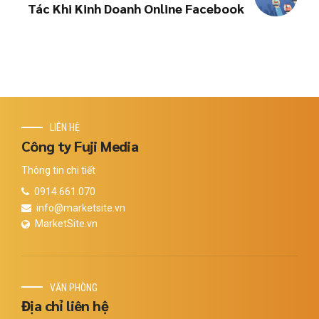
Tác Khi Kinh Doanh Online Facebook
LIÊN HỆ
Công ty Fuji Media
Thông tin chi tiết
0914.661.070
info@marketsite.vn
MarketSite.vn
VĂN PHÒNG
Địa chỉ liên hệ