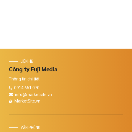
16/12/2024
by Fuji Media
0
LIÊN HỆ
Công ty Fuji Media
Thông tin chi tiết
0914.661.070
info@marketsite.vn
MarketSite.vn
VĂN PHÒNG